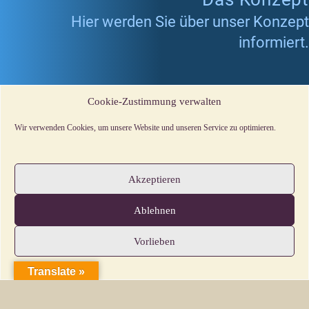
Hier werden Sie über unser Konzept
informiert.
Cookie-Zustimmung verwalten
Wir verwenden Cookies, um unsere Website und unseren Service zu optimieren.
Akzeptieren
Die Redaktion
Ablehnen
Die Redaktion bleibt bewusst klein. Wir wollen,
Vorlieben
dass viele Menschen sich an der
Fortentwicklung dieser Homepage beteiligen;
Translate »
sozusagen als „OpenSource-Projekt“.