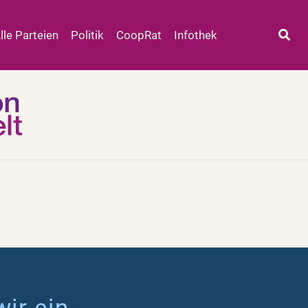
lle Parteien
Politik
CoopRat
Infothek