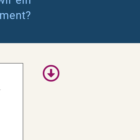
ir ein
ament?