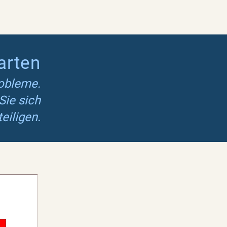
arten
robleme.
Sie sich
eiligen.