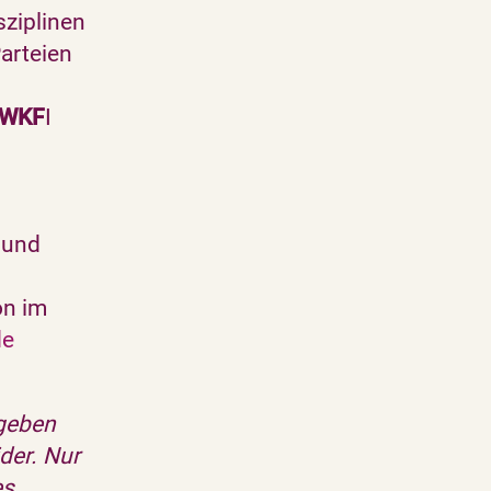
sziplinen
Parteien
 WKF
I
 und
on im
de
 geben
der. Nur
es