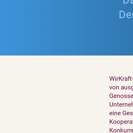
Da
Der
WirKraft
von aus
Genosse
Unterneh
eine Ges
Kooperat
Konkurre