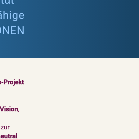
tut –
ähige
ONEN
-Projekt
Vision
,
 zur
eutral
.