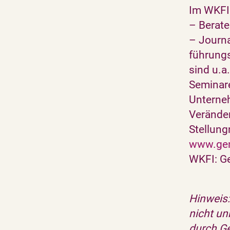
Im WKFI 
– Berate
– Journa
führung
sind u.a
Seminare
Unterne
Veränder
Stellun
www.gen
WKFI: G
Hinweis:
nicht un
durch Ge